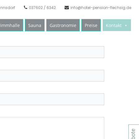
annsdorf
037602 / 6342
info@hotel-pension-flechsig.de
immhalle
Sauna
Gastronomie
Preise
Kontakt